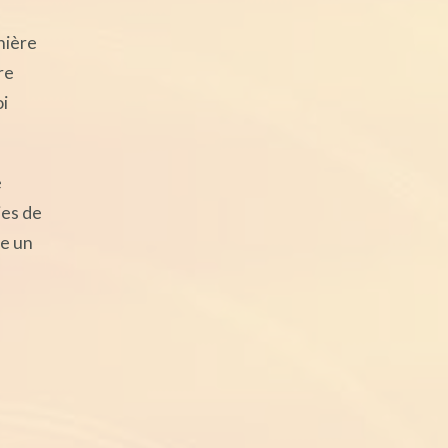
nière
re
oi
e
ies de
re un