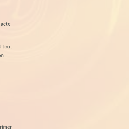
 acte
à tout
on
primer