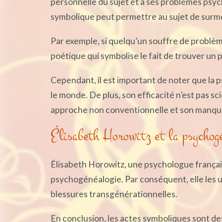
personnelle du sujet et à ses problèmes psych
symbolique peut permettre au sujet de surm
Par exemple, si quelqu’un souffre de problèm
poétique qui symbolise le fait de trouver un 
Cependant, il est important de noter que la
le monde. De plus, son efficacité n’est pas s
approche non conventionnelle et son manqu
Élisabeth Horowitz et la psychog
Élisabeth Horowitz, une psychologue français
psychogénéalogie. Par conséquent, elle les uti
blessures transgénérationnelles.
En conclusion, les actes symboliques sont de