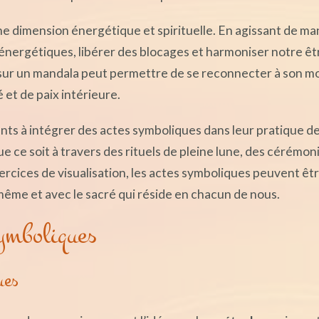
ne dimension énergétique et spirituelle. En agissant de ma
énergétiques, libérer des blocages et harmoniser notre êt
n sur un mandala peut permettre de se reconnecter à son m
et de paix intérieure.
ents à intégrer des actes symboliques dans leur pratique d
ce soit à travers des rituels de pleine lune, des cérémon
ercices de visualisation, les actes symboliques peuvent êt
même et avec le sacré qui réside en chacun de nous.
ymboliques
ues