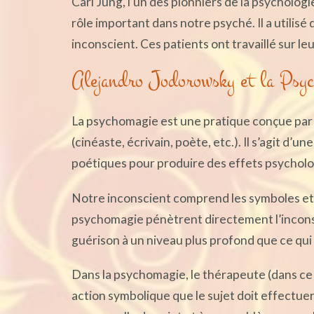
Carl Jung, l’un des pionniers de la psychologi
rôle important dans notre psyché. Il a utilisé
inconscient. Ces patients ont travaillé sur 
Alejandro Jodorowsky et la Psy
La psychomagie est une pratique conçue par A
(cinéaste, écrivain, poète, etc.). Il s’agit d’
poétiques pour produire des effets psycholog
Notre inconscient comprend les symboles et 
psychomagie pénètrent directement l’incons
guérison à un niveau plus profond que ce qui 
Dans la psychomagie, le thérapeute (dans ce
action symbolique que le sujet doit effectuer