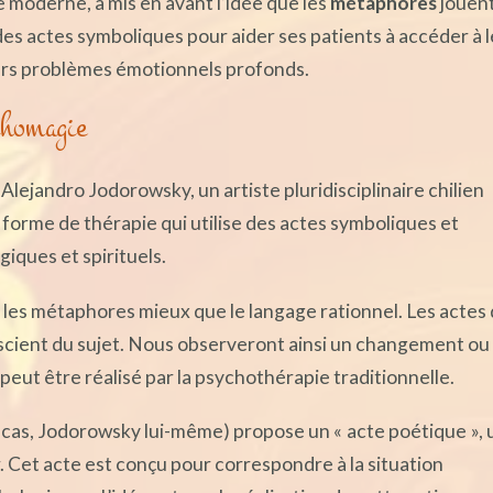
e moderne, a mis en avant l’idée que les
métaphores
jouen
 des actes symboliques pour aider ses patients à accéder à 
leurs problèmes émotionnels profonds.
chomagie
lejandro Jodorowsky, un artiste pluridisciplinaire chilien
une forme de thérapie qui utilise des actes symboliques et
iques et spirituels.
les métaphores mieux que le langage rationnel. Les actes
cient du sujet. Nous observeront ainsi un changement ou
peut être réalisé par la psychothérapie traditionnelle.
 cas, Jodorowsky lui-même) propose un « acte poétique »,
. Cet acte est conçu pour correspondre à la situation