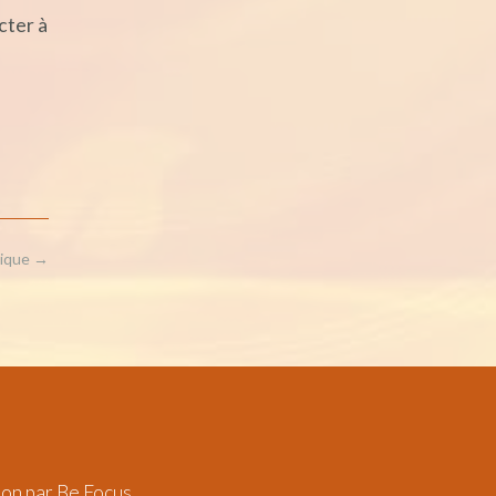
cter à
tique
→
ion par
Be Focus
.