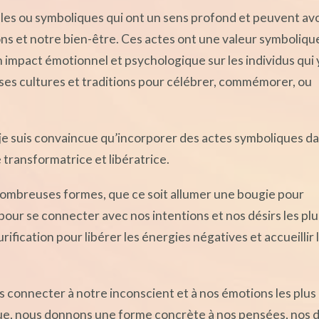
lles ou symboliques qui ont un sens profond et peuvent avo
ns et notre bien-être. Ces actes ont une valeur symboliqu
 impact émotionnel et psychologique sur les individus qui 
uses cultures et traditions pour célébrer, commémorer, ou
 je suis convaincue qu’incorporer des actes symboliques d
transformatrice et libératrice.
ombreuses formes, que ce soit allumer une bougie pour
pour se connecter avec nos intentions et nos désirs les plu
ification pour libérer les énergies négatives et accueillir 
s connecter à notre inconscient et à nos émotions les plus
ue, nous donnons une forme concrète à nos pensées, nos d