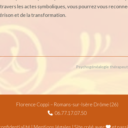
 travers les actes symboliques, vous pourrez vous reconne
rison et de la transformation.
Psychogénéalogie thérapeu
Florence Coppi – Romans-sur-Isère Drôme (26)
06.77.17.07.50
confidentialité
|
Mentions légales
| Site créé avec
et pass