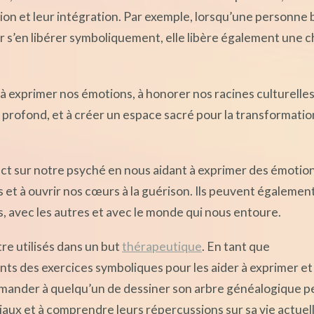
sion et leur intégration. Par exemple, lorsqu’une personne 
r s’en libérer symboliquement, elle libère également une 
 exprimer nos émotions, à honorer nos racines culturelles
i profond, et à créer un espace sacré pour la transformatio
ct sur notre psyché en nous aidant à exprimer des émotio
 et à ouvrir nos cœurs à la guérison. Ils peuvent égalemen
avec les autres et avec le monde qui nous entoure.
e utilisés dans un but
thérapeutique
. En tant que
ts des exercices symboliques pour les aider à exprimer et
emander à quelqu’un de dessiner son arbre généalogique p
iaux et à comprendre leurs répercussions sur sa vie actuell