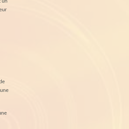
t un
leur
 de
 une
 une