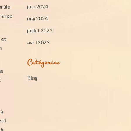
juin 2024
brûle
charge
mai 2024
juillet 2023
 et
avril 2023
n
Catégories
ns
Blog
t
 à
eut
e.