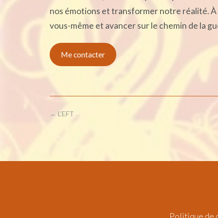
nos émotions et transformer notre réalité. À
vous-même et avancer sur le chemin de la gué
Me contacter
Post
←
L’EFT
navigation
Politique de 