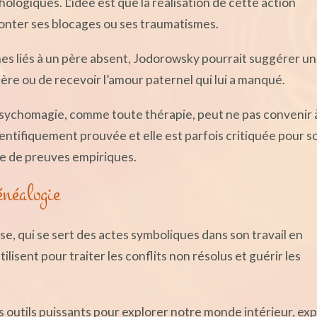
ologiques. L’idée est que la réalisation de cette action
onter ses blocages ou ses traumatismes.
es liés à un père absent, Jodorowsky pourrait suggérer un
père ou de recevoir l’amour paternel qui lui a manqué.
 psychomagie, comme toute thérapie, peut ne pas convenir 
cientifiquement prouvée et elle est parfois critiquée pour s
e de preuves empiriques.
énéalogie
e, qui se sert des actes symboliques dans son travail en
lisent pour traiter les conflits non résolus et guérir les
s outils puissants pour explorer notre monde intérieur, ex