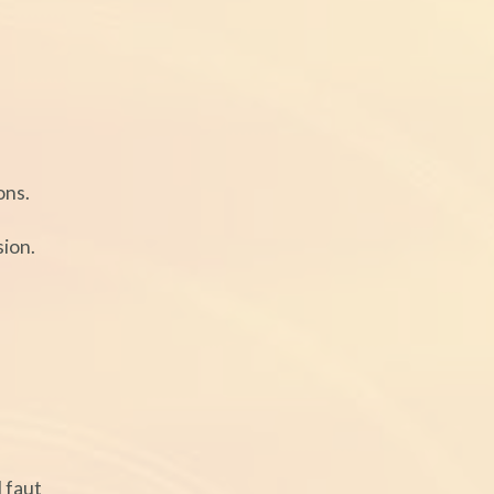
ons.
sion.
l faut