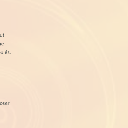
out
ne
ulés.
poser