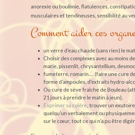
anorexie ou boulimie, flatulences, constipat
musculaires et tendineuses, sensibilité au ve
Comment aider ces organe
un verre d’eau chaude (sans rien) le mat
Choisir des complexes avec au moins deux
marie, pissenlit, chrysantellium, desmodi
fumeterre, romarin…. (faire une cure de
forme d’ampoules, d’extraits hydro-alco
Ou cure de sève fraîche de Bouleau (att
21 jours à prendre le matin à jeun).
Exprimer sa colère
, trouver un exutoire
quelqu’un verbalement ou physiquement (
sur le cœur, tout ce qui n’a pu être digé