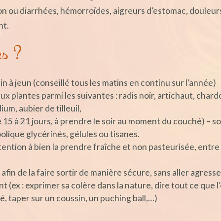
ion ou diarrhées, hémorroïdes, aigreurs d’estomac, douleur
nt.
s ?
in à jeun (conseillé tous les matins en continu sur l’année)
 plantes parmi les suivantes : radis noir, artichaut, chard
um, aubier de tilleuil,
 15 à 21 jours, à prendre le soir au moment du couché) – s
olique glycérinés, gélules ou tisanes.
ention à bien la prendre fraîche et non pasteurisée, entre
 afin de la faire sortir de manière sécure, sans aller agresse
ex : exprimer sa colère dans la nature, dire tout ce que l’
ré, taper sur un coussin, un puching ball,…)