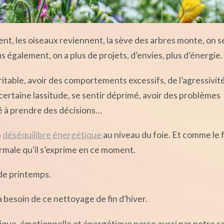
ssent, les oiseaux reviennent, la sève des arbres monte, on s
s également, on a plus de projets, d’envies, plus d’énergie.
ritable, avoir des comportements excessifs, de l’agressivit
certaine lassitude, se sentir déprimé, avoir des problèmes
lté à prendre des décisions…
n
déséquilibre énergétique
au niveau du foie. Et comme le 
normale qu’il s’exprime en ce moment.
de printemps.
besoin de ce nettoyage de fin d’hiver.
hique, émotionnelle et énergétique passe aussi par notre s