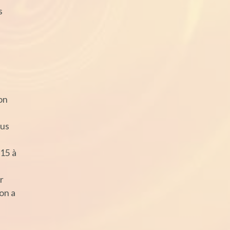
s
on
ous
 15 à
r
on a