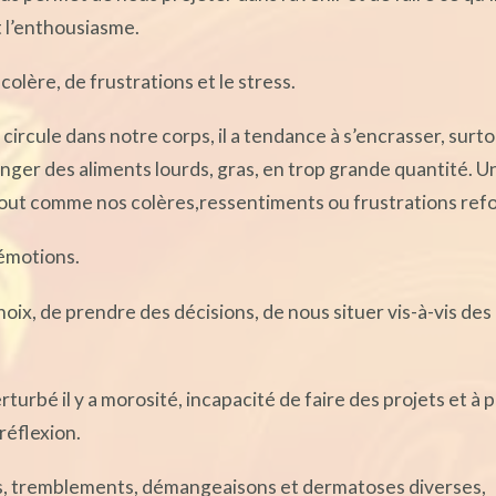
et l’enthousiasme.
colère, de frustrations et le stress.
i circule dans notre corps, il a tendance à s’encrasser, surt
ger des aliments lourds, gras, en trop grande quantité. U
tout comme nos colères,ressentiments ou frustrations refo
 émotions.
choix, de prendre des décisions, de nous situer vis-à-vis des
rturbé il y a morosité, incapacité de faire des projets et à 
réflexion.
s, tremblements, démangeaisons et dermatoses diverses,