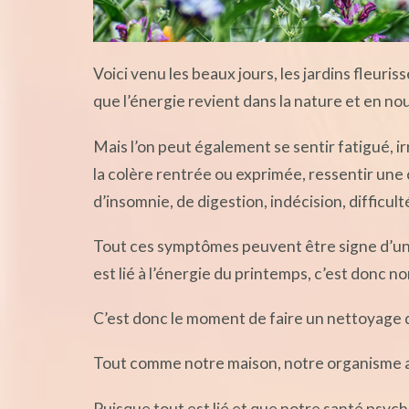
Voici venu les beaux jours, les jardins fleuri
que l’énergie revient dans la nature et en nou
Mais l’on peut également se sentir fatigué, ir
la colère rentrée ou exprimée, ressentir une 
d’insomnie, de digestion, indécision, difficu
Tout ces symptômes peuvent être signe d’u
est lié à l’énergie du printemps, c’est donc 
C’est donc le moment de faire un nettoyage 
Tout comme notre maison, notre organisme a 
Puisque tout est lié et que notre santé psyc