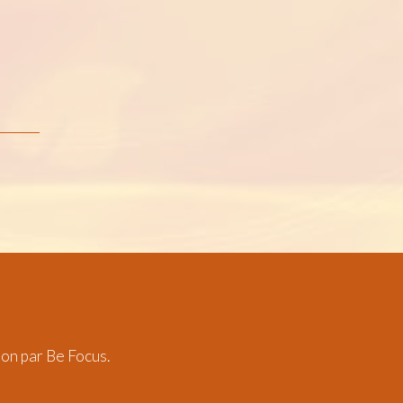
ion par
Be Focus
.