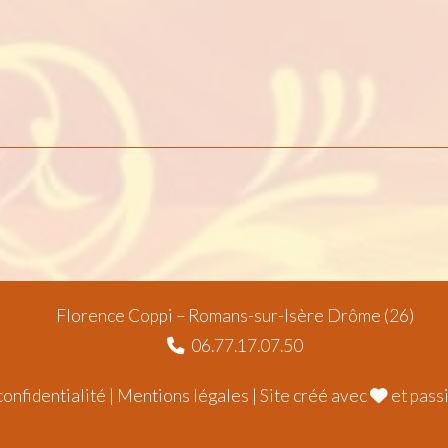
Florence Coppi – Romans-sur-Isère Drôme (26)
06.77.17.07.50
confidentialité
|
Mentions légales
| Site créé avec
et pass